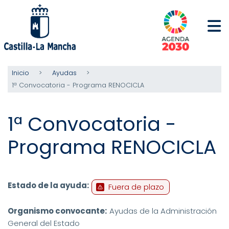
Pasar
al
contenido
principal
Inicio
Ayudas
1ª Convocatoria - Programa RENOCICLA
1ª Convocatoria -
Programa RENOCICLA
Estado de la ayuda:
Fuera de plazo
Organismo convocante:
Ayudas de la Administración
General del Estado