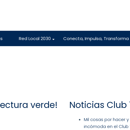
s
Red Local 2030
Conecta, Impulsa, Transforma
+
 lectura verde!
Noticias Club 
Mil cosas por hacer y
incómoda en el Club 