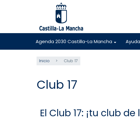
Pasar
al
contenido
principal
Agenda 2030 Castilla-La Mancha
Ayuda
+
Inicio
Club 17
Club 17
El Club 17: ¡tu club de