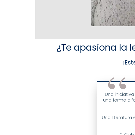
¿Te apasiona la l
¡Este es tu clu
Una iniciativ
una forma dife
Una literatura
El Club