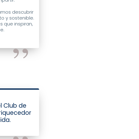
amos descubrir
o y sostenible.
s que inspiran,
te.
l Club de
nriquecedor
ida.