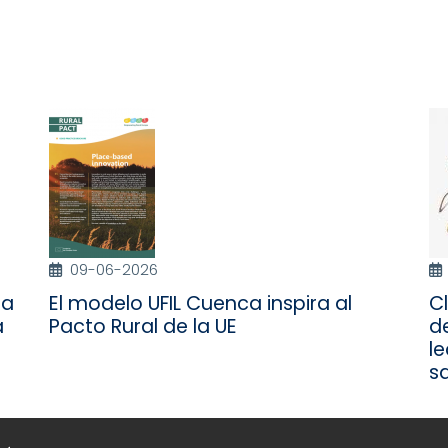
09-06-2026
 a
El modelo UFIL Cuenca inspira al
Cl
a
Pacto Rural de la UE
de
le
s