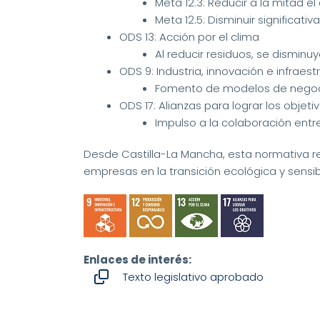
Meta 12.3: Reducir a la mitad e
Meta 12.5: Disminuir significat
ODS 13: Acción por el clima
Al reducir residuos, se dismin
ODS 9: Industria, innovación e infraest
Fomento de modelos de negocio
ODS 17: Alianzas para lograr los objeti
Impulso a la colaboración entr
Desde Castilla-La Mancha, esta normativa rep
empresas en la transición ecológica y sensi
Enlaces de interés:
Texto legislativo aprobado