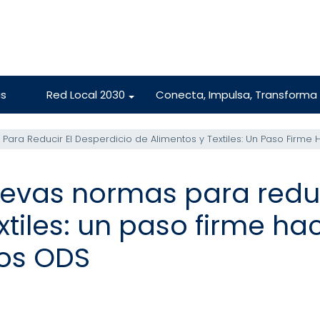
s
Red Local 2030
Conecta, Impulsa, Transforma
+
ara Reducir El Desperdicio de Alimentos y Textiles: Un Paso Firme
evas normas para reduc
xtiles: un paso firme hac
los ODS