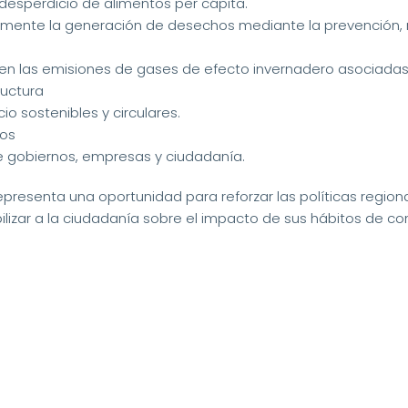
l desperdicio de alimentos per cápita.
ivamente la generación de desechos mediante la prevención, re
uyen las emisiones de gases de efecto invernadero asociadas
ructura
 sostenibles y circulares.
vos
e gobiernos, empresas y ciudadanía.
resenta una oportunidad para reforzar las políticas regiona
bilizar a la ciudadanía sobre el impacto de sus hábitos de c