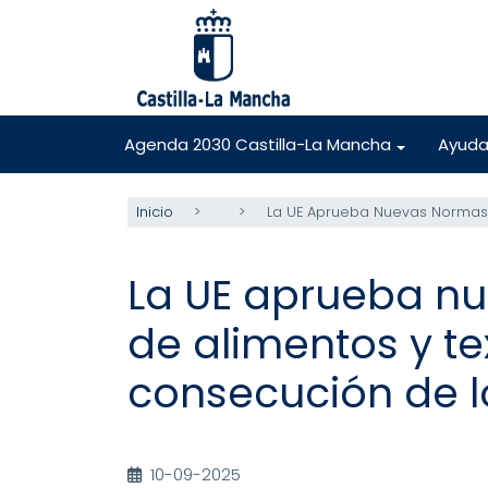
Pasar
al
contenido
principal
Agenda 2030 Castilla-La Mancha
Ayuda
+
Inicio
La UE Aprueba Nuevas Normas P
La UE aprueba nu
de alimentos y te
consecución de 
10-09-2025